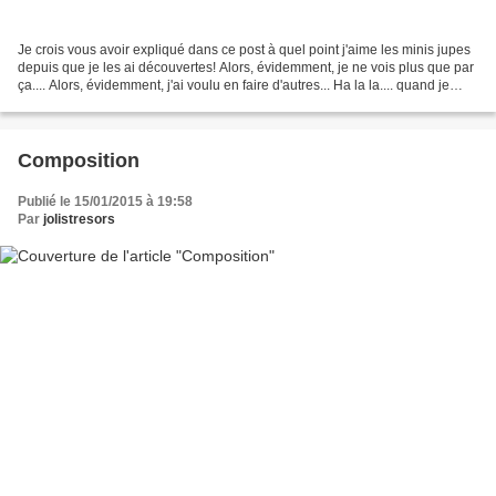
Je crois vous avoir expliqué dans ce post à quel point j'aime les minis jupes
depuis que je les ai découvertes! Alors, évidemment, je ne vois plus que par
ça.... Alors, évidemment, j'ai voulu en faire d'autres... Ha la la.... quand je
tombe sur un patron...
Composition
Publié le 15/01/2015 à 19:58
Par
jolistresors