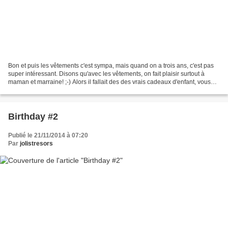
Bon et puis les vêtements c'est sympa, mais quand on a trois ans, c'est pas
super intéressant. Disons qu'avec les vêtements, on fait plaisir surtout à
maman et marraine! ;-) Alors il fallait des des vrais cadeaux d'enfant, vous
voyez ? (non, vous ne voyez...
Birthday #2
Publié le 21/11/2014 à 07:20
Par
jolistresors