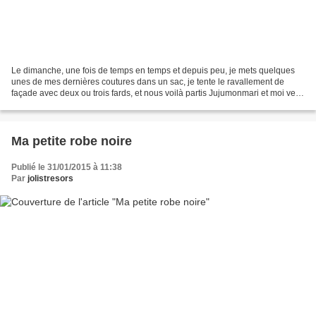
Le dimanche, une fois de temps en temps et depuis peu, je mets quelques
unes de mes dernières coutures dans un sac, je tente le ravallement de
façade avec deux ou trois fards, et nous voilà partis Jujumonmari et moi vers
le lieu de rendez-vous avec Guillaume....
Ma petite robe noire
Publié le 31/01/2015 à 11:38
Par
jolistresors