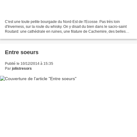
C'est une toute petite bourgade du Nord-Est de l'Ecosse. Pas très loin
d'Inverness, sur la route du whisky. On y disait du bien dans le sacro-saint
Routard: une cathédrale en ruines, une filature de Cachemire, des belles
boutiques de dégustation de whisky....
Entre soeurs
Publié le 10/12/2014 à 15:35
Par
jolistresors