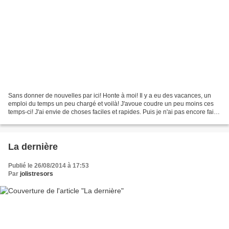
Sans donner de nouvelles par ici! Honte à moi! Il y a eu des vacances, un
emploi du temps un peu chargé et voilà! J'avoue coudre un peu moins ces
temps-ci! J'ai envie de choses faciles et rapides. Puis je n'ai pas encore fait
le tri de mes affaires d'été...
La dernière
Publié le 26/08/2014 à 17:53
Par
jolistresors