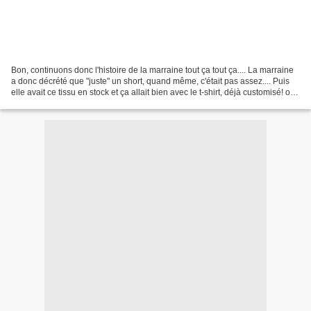
Bon, continuons donc l'histoire de la marraine tout ça tout ça.... La marraine
a donc décrété que "juste" un short, quand même, c'était pas assez.... Puis
elle avait ce tissu en stock et ça allait bien avec le t-shirt, déjà customisé! oui
je parle de...