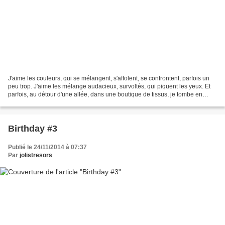
J'aime les couleurs, qui se mélangent, s'affolent, se confrontent, parfois un
peu trop. J'aime les mélange audacieux, survoltés, qui piquent les yeux. Et
parfois, au détour d'une allée, dans une boutique de tissus, je tombe en
amour pour un tissu gris....
Birthday #3
Publié le 24/11/2014 à 07:37
Par
jolistresors