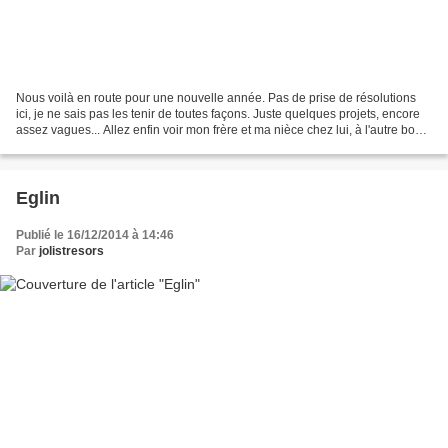
Nous voilà en route pour une nouvelle année. Pas de prise de résolutions
ici, je ne sais pas les tenir de toutes façons. Juste quelques projets, encore
assez vagues... Allez enfin voir mon frère et ma nièce chez lui, à l'autre bout
du monde. Etre épanouie...
Eglin
Publié le 16/12/2014 à 14:46
Par
jolistresors