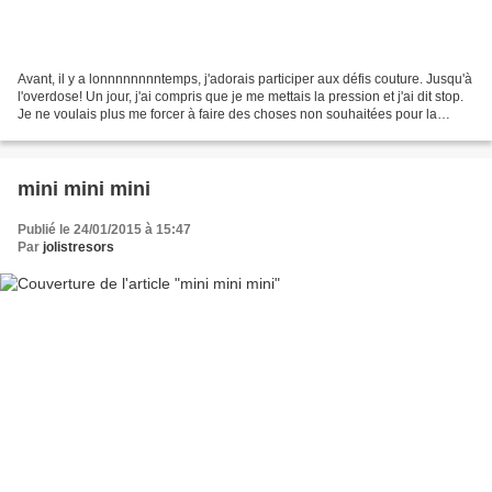
Avant, il y a lonnnnnnnntemps, j'adorais participer aux défis couture. Jusqu'à
l'overdose! Un jour, j'ai compris que je me mettais la pression et j'ai dit stop.
Je ne voulais plus me forcer à faire des choses non souhaitées pour la
blogosphère. Et puis...
mini mini mini
Publié le 24/01/2015 à 15:47
Par
jolistresors