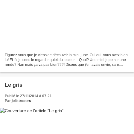
Figurez-vous que je viens de découvrir la mini-jupe. Oui oui, vous avez bien
lu! Et là, je sens le regard inquiet du lecteur.... Quoi? Une mini-jupe sur une
ronde? Nan mais ça va pas bien???! Disons que j'en avais envie, sans
vraiment oser me lancer,...
Le gris
Publié le 27/11/2014 à 07:21
Par
jolistresors