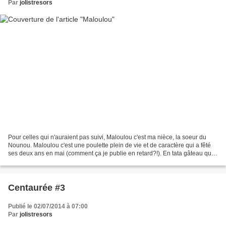
Par
jolistresors
Pour celles qui n'auraient pas suivi, Maloulou c'est ma nièce, la soeur du
Nounou. Maloulou c'est une poulette plein de vie et de caractère qui a fêté
ses deux ans en mai (comment ça je publie en retard?!). En tata gâteau que
je suis, je m'applique à...
Centaurée #3
Publié le 02/07/2014 à 07:00
Par
jolistresors