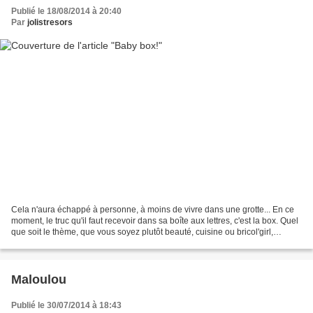
Publié le 18/08/2014 à 20:40
Par
jolistresors
Cela n'aura échappé à personne, à moins de vivre dans une grotte... En ce
moment, le truc qu'il faut recevoir dans sa boîte aux lettres, c'est la box. Quel
que soit le thème, que vous soyez plutôt beauté, cuisine ou bricol'girl,
chacune a la sienne! La...
Maloulou
Publié le 30/07/2014 à 18:43